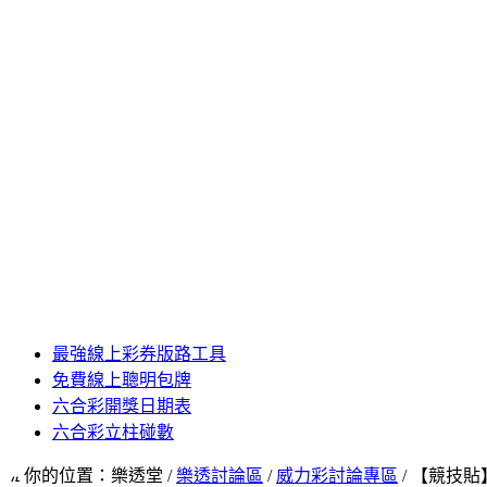
最強線上彩券版路工具
免費線上聰明包牌
六合彩開獎日期表
六合彩立柱碰數
你的位置：樂透堂 /
樂透討論區
/
威力彩討論專區
/ 【競技貼