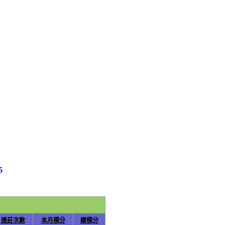
5
連莊次數
本月積分
總積分