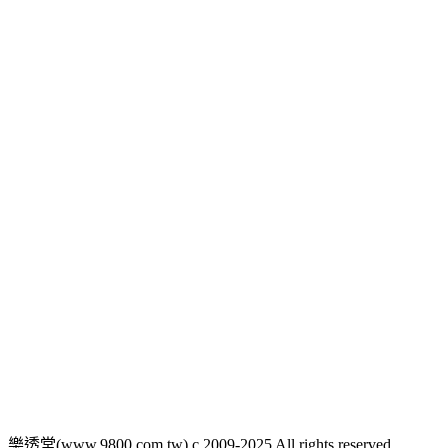
樂透堂(www.9800.com.tw) c 2009-2025 All rights reserved.