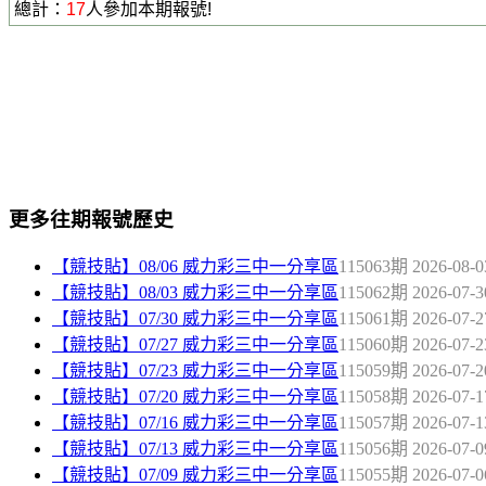
總計：
17
人參加本期報號!
更多往期報號歷史
【競技貼】08/06 威力彩三中一分享區
115063期 2026-08-03
【競技貼】08/03 威力彩三中一分享區
115062期 2026-07-30
【競技貼】07/30 威力彩三中一分享區
115061期 2026-07-27
【競技貼】07/27 威力彩三中一分享區
115060期 2026-07-23
【競技貼】07/23 威力彩三中一分享區
115059期 2026-07-20
【競技貼】07/20 威力彩三中一分享區
115058期 2026-07-17
【競技貼】07/16 威力彩三中一分享區
115057期 2026-07-13
【競技貼】07/13 威力彩三中一分享區
115056期 2026-07-09
【競技貼】07/09 威力彩三中一分享區
115055期 2026-07-06