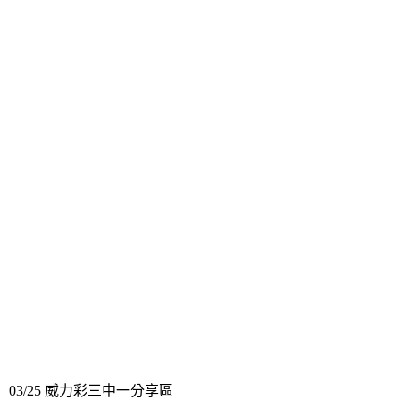
】03/25 威力彩三中一分享區