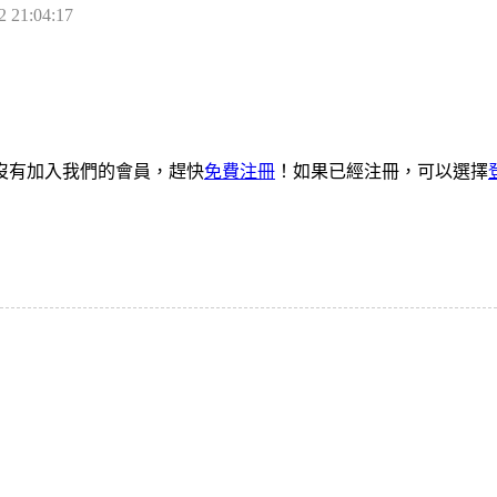
 21:04:17
沒有加入我們的會員，趕快
免費注冊
！如果已經注冊，可以選擇