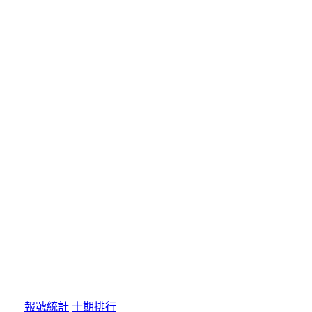
報號統計
十期排行