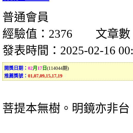
普通會員
經驗值：2376 文章數：
發表時間：2025-02-16 00:
開獎日期：
02
月
17
日
(114044期)
推薦獎號：
01,07,09,15,17,19
菩提本無樹。明鏡亦非台