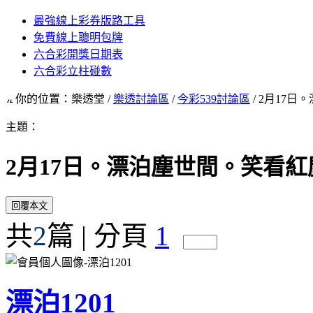
最強線上彩券版路工具
免費線上聰明包牌
六合彩開獎日期表
六合彩立柱碰數
你的位置：樂透堂 /
樂透討論區
/
今彩539討論區
/ 2月17
主題：
2月17日。漂泊塵世間。笑看紅
共
2
篇 | 分頁
1
漂泊1201