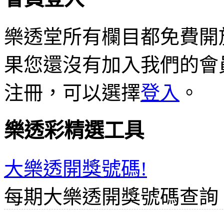
樂透堂所有欄目都免費開
果您還沒有加入我們的會
注冊，可以選擇
登入
。
樂透彩精選工具
大樂透開獎號碼!
每期大樂透開獎號碼查詢