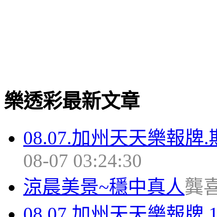
樂透彩最新文章
08.07.加州天天樂報牌.
08-07 03:24:30
涼晨美景~穩中真人
龔喜發
08.07.加州天天樂報牌.1