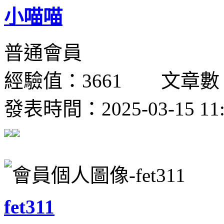
小喵喵
普通會員
經驗值：3661 文章數：
發表時間：2025-03-15 11:
fet311