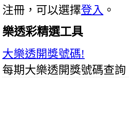
注冊，可以選擇
登入
。
樂透彩精選工具
大樂透開獎號碼!
每期大樂透開獎號碼查詢