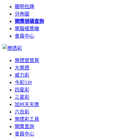
聰明包牌
分佈圖
開獎號碼查詢
電腦搖獎機
會員中心
樂透堂首頁
大樂透
威力彩
今彩539
四星彩
三星彩
加州天天樂
六合彩
樂透彩工具
開獎查詢
會員中心