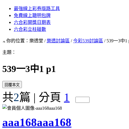
最強線上彩券版路工具
免費線上聰明包牌
六合彩開獎日期表
六合彩立柱碰數
你的位置：樂透堂 /
樂透討論區
/
今彩539討論區
/ 539一3中1 
主題：
539一3中1 p1
共
2
篇 | 分頁
1
aaa168aaa168