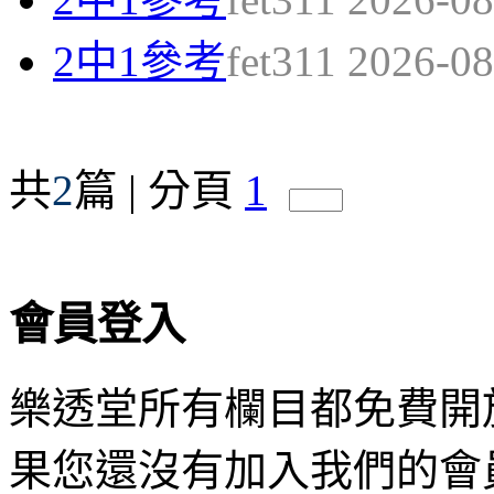
2中1參考
fet311 2026-08
共
2
篇 | 分頁
1
會員登入
樂透堂所有欄目都免費開
果您還沒有加入我們的會