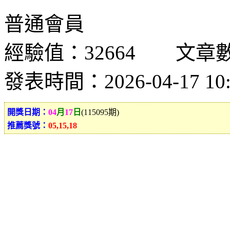
普通會員
經驗值：32664 文章數
發表時間：2026-04-17 10:
開獎日期：
04
月
17
日
(115095期)
推薦獎號：
05,15,18