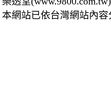
樂透堂(www.9800.com.tw) c 2
本網站已依台灣網站內容