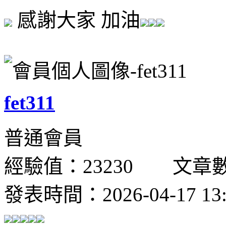
感謝大家 加油
fet311
普通會員
經驗值：23230 文章數
發表時間：2026-04-17 13: