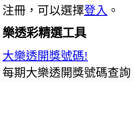
注冊，可以選擇
登入
。
樂透彩精選工具
大樂透開獎號碼!
每期大樂透開獎號碼查詢