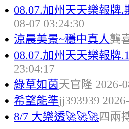
08.07.加州天天樂報牌.
08-07 03:24:30
涼晨美景~穩中真人
龔喜發
08.07.加州天天樂報牌.1
23:04:17
綠草如茵
天官隆 2026-08-
希望能準
jj393939 2026
8/7 大樂透🚀🚀🚀
四兩搏千