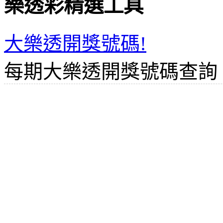
樂透彩精選工具
大樂透開獎號碼!
每期大樂透開獎號碼查詢