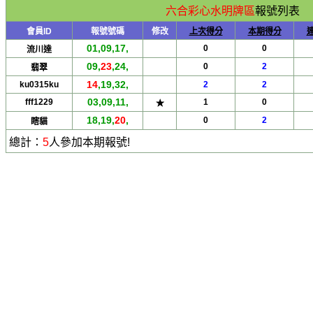
六合彩心水明牌區
報號列表
會員ID
報號號碼
修改
上次得分
本期得分
01,09,17,
0
0
流川達
09,
23
,24,
0
2
翡翠
14
,19,32,
ku0315ku
2
2
03,09,11,
fff1229
1
0
★
18,19,
20
,
0
2
瞎貓
總計：
5
人參加本期報號!