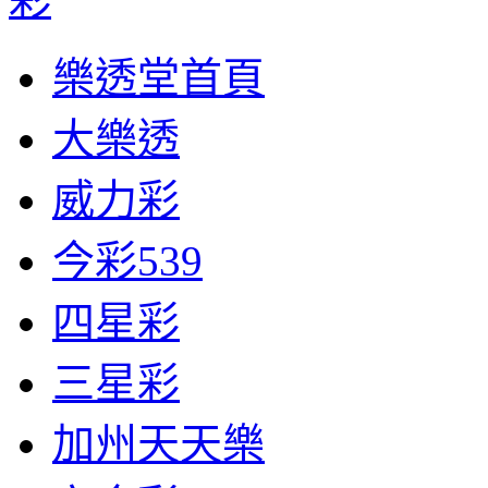
樂透堂首頁
大樂透
威力彩
今彩539
四星彩
三星彩
加州天天樂