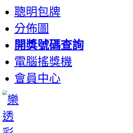
聰明包牌
分佈圖
開獎號碼查詢
電腦搖獎機
會員中心