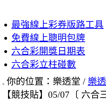
最強線上彩券版路工具
免費線上聰明包牌
六合彩開獎日期表
六合彩立柱碰數
你的位置：樂透堂 /
樂
【競技貼】05/07〔 六