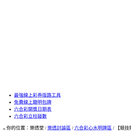
最強線上彩券版路工具
免費線上聰明包牌
六合彩開獎日期表
六合彩立柱碰數
你的位置：樂透堂 /
樂透討論區
/
六合彩心水明牌區
/ 【競技