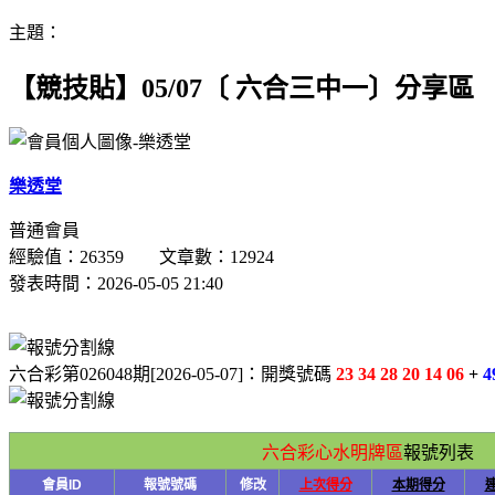
主題：
【競技貼】05/07〔 六合三中一〕分享區
樂透堂
普通會員
經驗值：26359 文章數：12924
發表時間：2026-05-05 21:40
六合彩第026048期[2026-05-07]：開獎號碼
23 34 28 20 14 06
+
4
六合彩心水明牌區
報號列表
會員ID
報號號碼
修改
上次得分
本期得分