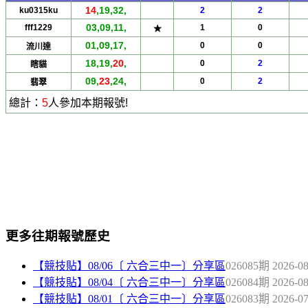
14
,19,32,
ku0315ku
2
2
03,09,11,
fff1229
1
0
★
01,09,17,
0
0
流川達
18,19,
20
,
0
2
瞎貓
09,
23
,24,
0
2
翡翠
總計：
5
人參加本期報號!
更多往期報號歷史
【競技貼】08/06〔 六合三中一〕分享區
026085期 2026-08-
【競技貼】08/04〔 六合三中一〕分享區
026084期 2026-08-
【競技貼】08/01〔 六合三中一〕分享區
026083期 2026-07-