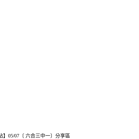
貼】05/07〔 六合三中一〕分享區