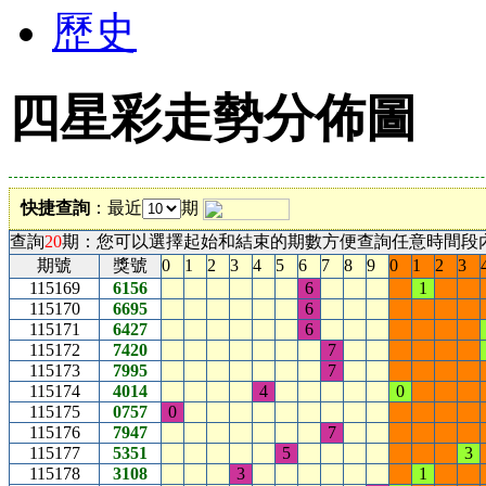
歷史
四星彩走勢分佈圖
快捷查詢
：最近
期
查詢
20
期：您可以選擇起始和結束的期數方便查詢任意時間段
期號
獎號
0
1
2
3
4
5
6
7
8
9
0
1
2
3
115169
6156
6
1
115170
6695
6
115171
6427
6
115172
7420
7
115173
7995
7
115174
4014
4
0
115175
0757
0
115176
7947
7
115177
5351
5
3
115178
3108
3
1