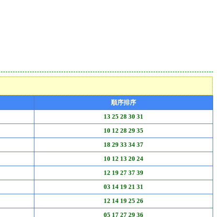
順序排序
13 25 28 30 31
10 12 28 29 35
18 29 33 34 37
10 12 13 20 24
12 19 27 37 39
03 14 19 21 31
12 14 19 25 26
05 17 27 29 36