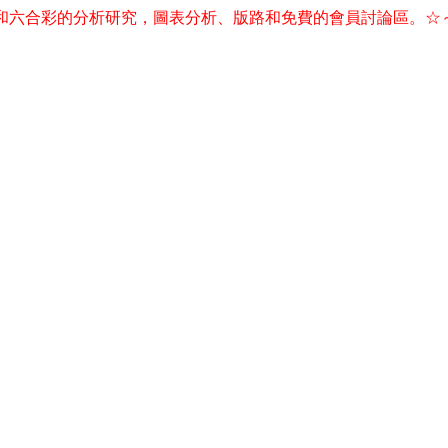
和六合彩的分析研究，圖表分析、版路和免費的會員討論區。☆