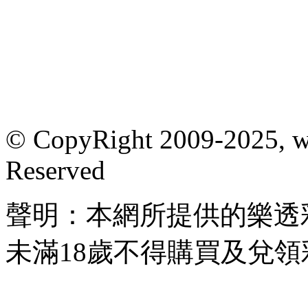
© CopyRight 2009-2025, w
Reserved
聲明：本網所提供的樂透
未滿18歲不得購買及兌領