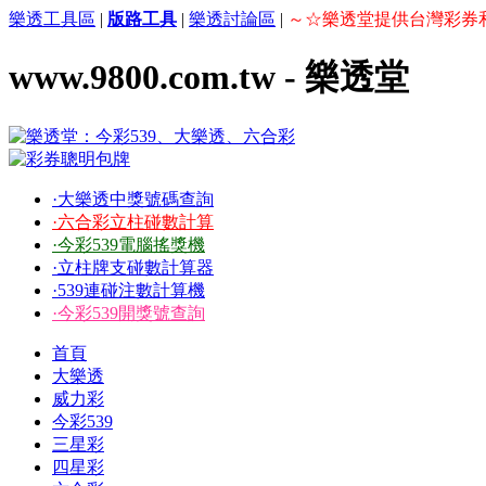
樂透工具區
|
版路工具
|
樂透討論區
|
～☆樂透堂提供台灣彩券
www.9800.com.tw - 樂透堂
·大樂透中獎號碼查詢
·六合彩立柱碰數計算
·今彩539電腦搖獎機
·立柱牌支碰數計算器
·539連碰注數計算機
·今彩539開獎號查詢
首頁
大樂透
威力彩
今彩539
三星彩
四星彩