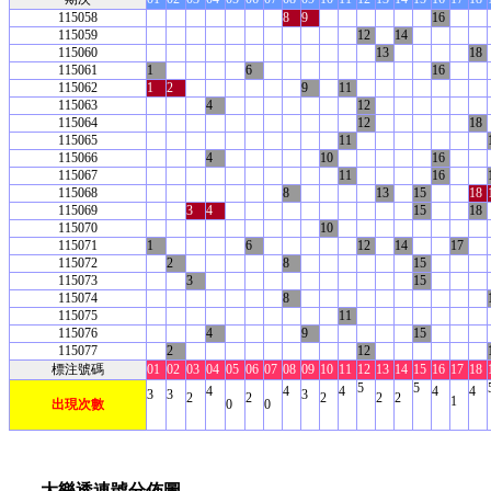
115058
8
9
16
115059
12
14
115060
13
18
115061
1
6
16
115062
1
2
9
11
115063
4
12
115064
12
18
115065
11
115066
4
10
16
115067
11
16
115068
8
13
15
18
115069
3
4
15
18
115070
10
115071
1
6
12
14
17
115072
2
8
15
115073
3
15
115074
8
115075
11
115076
4
9
15
115077
2
12
標注號碼
01
02
03
04
05
06
07
08
09
10
11
12
13
14
15
16
17
18
5
5
4
4
4
4
4
3
3
3
2
2
2
2
2
1
出現次數
0
0
大樂透連號分佈圖