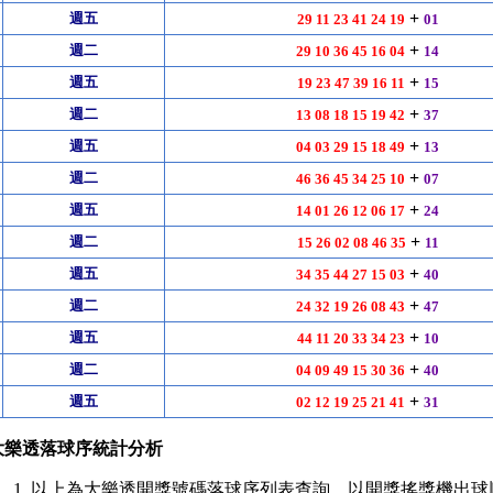
+
週五
29 11 23 41 24 19
01
+
週二
29 10 36 45 16 04
14
+
週五
19 23 47 39 16 11
15
+
週二
13 08 18 15 19 42
37
+
週五
04 03 29 15 18 49
13
+
週二
46 36 45 34 25 10
07
+
週五
14 01 26 12 06 17
24
+
週二
15 26 02 08 46 35
11
+
週五
34 35 44 27 15 03
40
+
週二
24 32 19 26 08 43
47
+
週五
44 11 20 33 34 23
10
+
週二
04 09 49 15 30 36
40
+
週五
02 12 19 25 21 41
31
大樂透落球序統計分析
以上為大樂透開獎號碼落球序列表查詢，以開獎搖獎機出球