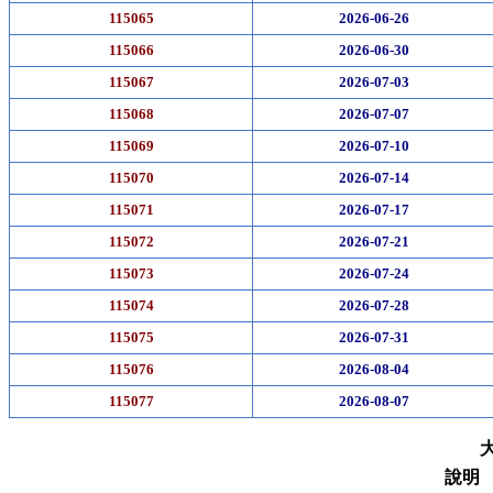
115065
2026-06-26
115066
2026-06-30
115067
2026-07-03
115068
2026-07-07
115069
2026-07-10
115070
2026-07-14
115071
2026-07-17
115072
2026-07-21
115073
2026-07-24
115074
2026-07-28
115075
2026-07-31
115076
2026-08-04
115077
2026-08-07
說明