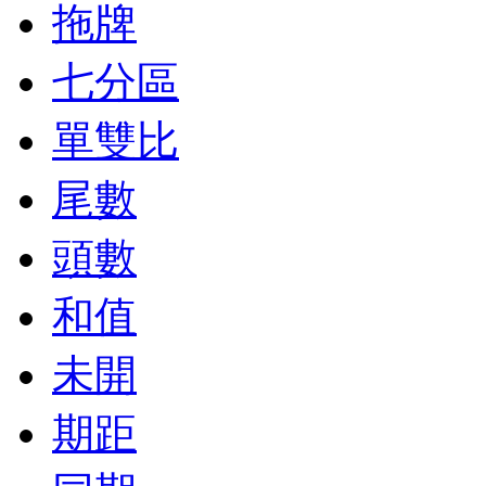
拖牌
七分區
單雙比
尾數
頭數
和值
未開
期距