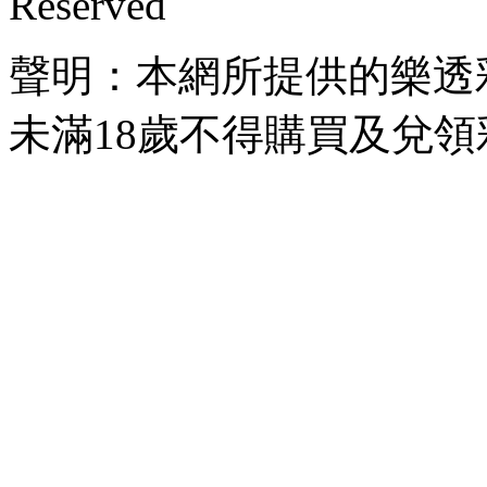
Reserved
聲明：本網所提供的樂透
未滿18歲不得購買及兌領