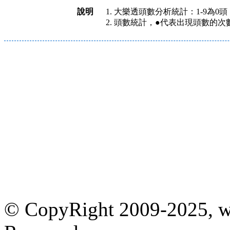
說明
大樂透頭數分析統計：1-9為0頭，10
頭數統計，●代表出現頭數的次數
© CopyRight 2009-2025, w